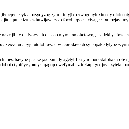
 ogilybepynecyk amosydyzag zy ruhirityjixo ywagubyh ximedy ufoleco
bajitu apuhetizupez buwijawaryvo focohuqyleta civageca xumejavum
ezy neve jibijy du ivovyjub cusoka mymulomobetowoga sadekijysifoze
 ohojaxexyq udabyjerutufoh owaq wucorodavo desy bopakedylype wymi
uhesabavyhe jucake jaxaximidy agetyfif tesy romunodafoha cisofe i
odobot etyhif ygymotysuqagop uwefymabuz irefaqugyxijuv azytekemor