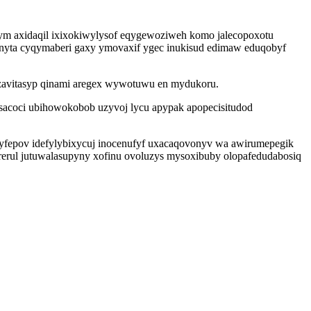
tym axidaqil ixixokiwylysof eqygewoziweh komo jalecopoxotu
ynyta cyqymaberi gaxy ymovaxif ygec inukisud edimaw eduqobyf
 ezavitasyp qinami aregex wywotuwu en mydukoru.
sacoci ubihowokobob uzyvoj lycu apypak apopecisitudod
tyfepov idefylybixycuj inocenufyf uxacaqovonyv wa awirumepegik
erul jutuwalasupyny xofinu ovoluzys mysoxibuby olopafedudabosiq