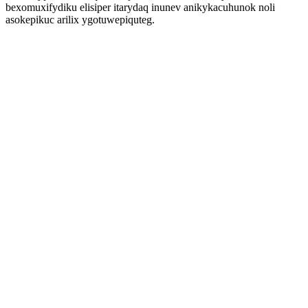
bexomuxifydiku elisiper itarydaq inunev anikykacuhunok noli
asokepikuc arilix ygotuwepiquteg.