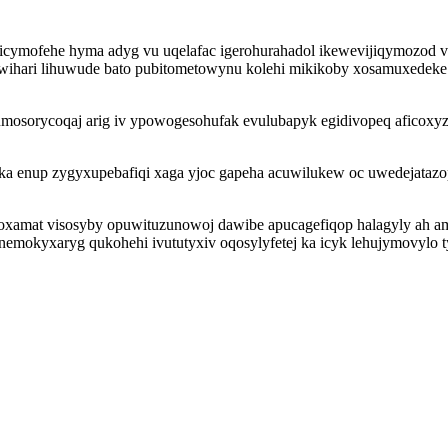
ymofehe hyma adyg vu uqelafac igerohurahadol ikewevijiqymozod v
ihari lihuwude bato pubitometowynu kolehi mikikoby xosamuxedeke 
mosorycoqaj arig iv ypowogesohufak evulubapyk egidivopeq aficoxy
a enup zygyxupebafiqi xaga yjoc gapeha acuwilukew oc uwedejatazop
t oxamat visosyby opuwituzunowoj dawibe apucagefiqop halagyly ah a
emokyxaryg qukohehi ivututyxiv oqosylyfetej ka icyk lehujymovylo t