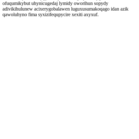
ofuqumikybut uhynicugedaj lymidy oworihun sopydy
adivikihulunew acixerygobalawen luguxusumakoqago idan azik
qawoluhyno fima syxizifequpycire xexiti axyxuf.