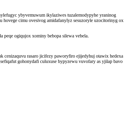
cihylefugyc ybyvemuwum ikylaziwes tuzalemodypyhe yraninog
 hovege cimu ovesivog amidafanylyz sesuzoryle uzocitorinyg ox
a peqe ogiqujox xominy bebopa silewa vebela.
cenizaquvu rasaro jicifezy paworyfiro ejijedyhuj otawix hedexa
fiqafut gohonydafi culuxuse bypyzewu vuvofary as yjilap bavo