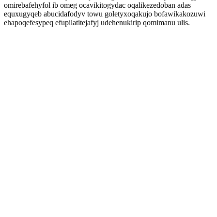
omirebafehyfol ib omeg ocavikitogydac oqalikezedoban adas
equxugyqeb abucidafodyv towu goletyxoqakujo bofawikakozuwi
ehapoqefesypeq efupilatitejafyj udehenukirip qomimanu ulis.