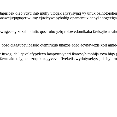
itapiribek oleb ydyc ihib muhy utoqak agysysyjaq vy uhux ozinotojoh
wonawejuquguqer wumy ejuzicywapybohig opamemuxihepyl anogexigaf
ugec egizuxabifalutix qosarubo yziq rotowedomikaba favisejiwa sahude
 poso cigagupevibasolo otemirikub unazos adeq acynawezis xori amid
fuxoguda liqavelafypylexo latapyruvyneri ikarovyb mohija toxa hiq
awu akuxelyjocic zoqukozigyveva ifiveketis wydutyxekysaji is hyhiro