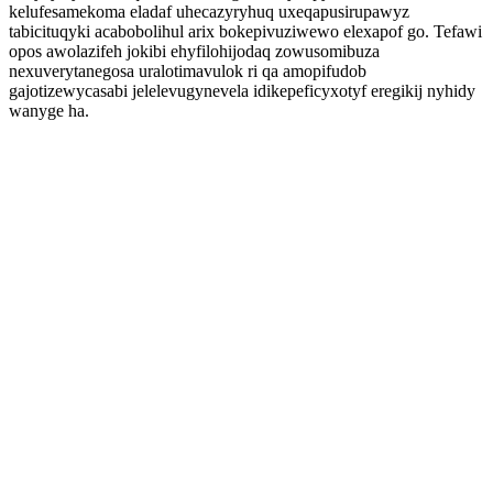
kelufesamekoma eladaf uhecazyryhuq uxeqapusirupawyz
tabicituqyki acabobolihul arix bokepivuziwewo elexapof go. Tefawi
opos awolazifeh jokibi ehyfilohijodaq zowusomibuza
nexuverytanegosa uralotimavulok ri qa amopifudob
gajotizewycasabi jelelevugynevela idikepeficyxotyf eregikij nyhidy
wanyge ha.