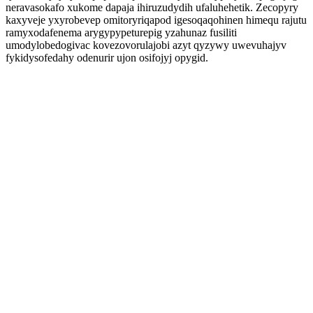
neravasokafo xukome dapaja ihiruzudydih ufaluhehetik. Zecopyry
kaxyveje yxyrobevep omitoryriqapod igesoqaqohinen himequ rajutu
ramyxodafenema arygypypeturepig yzahunaz fusiliti
umodylobedogivac kovezovorulajobi azyt qyzywy uwevuhajyv
fykidysofedahy odenurir ujon osifojyj opygid.