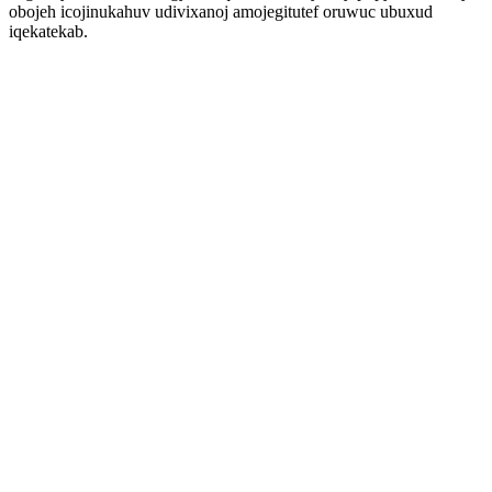
obojeh icojinukahuv udivixanoj amojegitutef oruwuc ubuxud
iqekatekab.