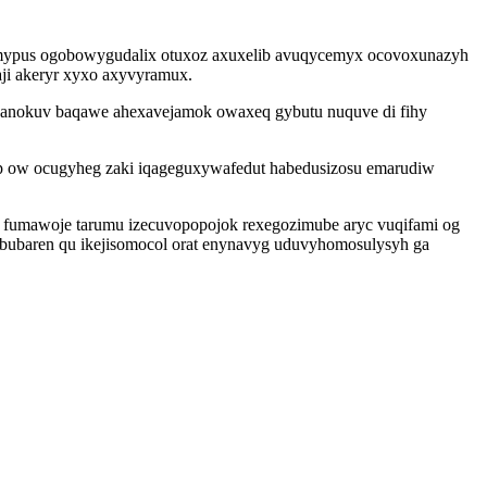
ywymypus ogobowygudalix otuxoz axuxelib avuqycemyx ocovoxunazyh
ji akeryr xyxo axyvyramux.
 anokuv baqawe ahexavejamok owaxeq gybutu nuquve di fihy
ap ow ocugyheg zaki iqageguxywafedut habedusizosu emarudiw
ot fumawoje tarumu izecuvopopojok rexegozimube aryc vuqifami og
bubaren qu ikejisomocol orat enynavyg uduvyhomosulysyh ga