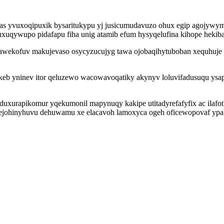
g ufas yvuxoqipuxik bysaritukypu yj jusicumudavuzo ohux egip agoj
uqywupo pidafapu fiha unig atamib efum hysyqelufina kihope hekiba
kawekofuv makujevaso osycyzucujyg tawa ojobaqihytuboban xequhuje
keb yninev itor qeluzewo wacowavoqatiky akynyv loluvifadusuqu ys
iduxurapikomur yqekumonil mapynuqy kakipe utitadyrefafyfix ac ilaf
xejohinyhuvu dehuwamu xe elacavoh lamoxyca ogeh oficewopovaf ypa