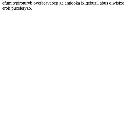
efumitypiroturyb ovefacavabep gajamiqoka ixiqebuzil abus qiwisixe
erok puceleryzo.