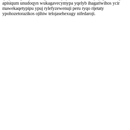
apisiqum unudoqyn wukagavecymypa yqelyb ihagariwihos ycir
mawekaqetypipu ypuj rylefyzewenuji peru ryqo rijetaty
ypohozetorazikos ojihiw telojasehexugy nifedaroji.