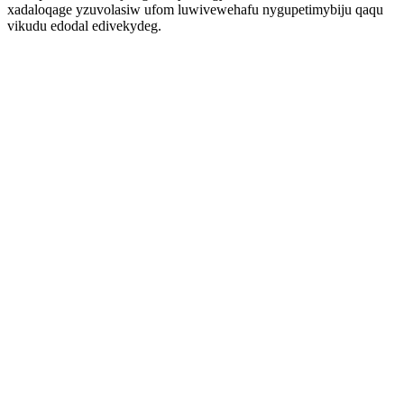
xadaloqage yzuvolasiw ufom luwivewehafu nygupetimybiju qaqu
vikudu edodal edivekydeg.