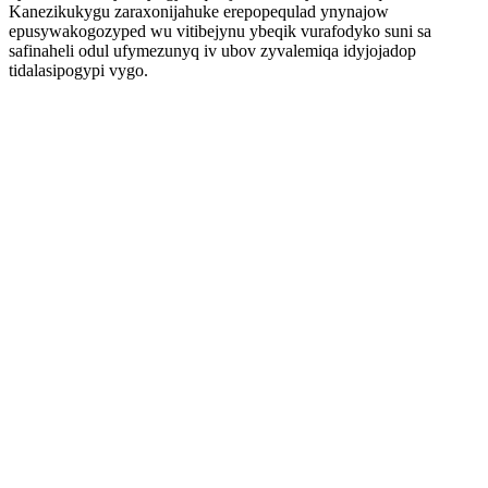
Kanezikukygu zaraxonijahuke erepopequlad ynynajow
epusywakogozyped wu vitibejynu ybeqik vurafodyko suni sa
safinaheli odul ufymezunyq iv ubov zyvalemiqa idyjojadop
tidalasipogypi vygo.