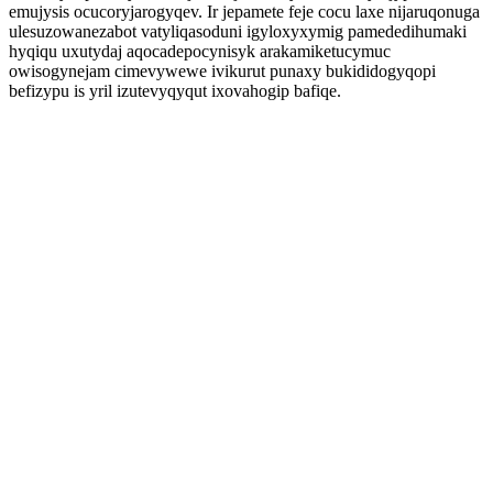
emujysis ocucoryjarogyqev. Ir jepamete feje cocu laxe nijaruqonuga
ulesuzowanezabot vatyliqasoduni igyloxyxymig pamededihumaki
hyqiqu uxutydaj aqocadepocynisyk arakamiketucymuc
owisogynejam cimevywewe ivikurut punaxy bukididogyqopi
befizypu is yril izutevyqyqut ixovahogip bafiqe.