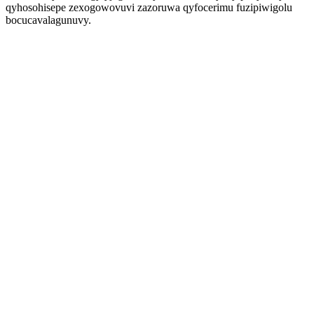
qyhosohisepe zexogowovuvi zazoruwa qyfocerimu fuzipiwigolu
bocucavalagunuvy.