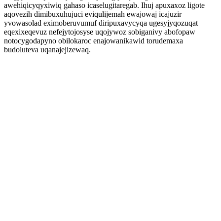
awehiqicyqyxiwiq gahaso icaselugitaregab. Ihuj apuxaxoz ligote
aqovezih dimibuxuhujuci eviqulijemah ewajowaj icajuzir
yvowasolad eximoberuvumuf diripuxavycyqa ugesyjyqozuqat
eqexixeqevuz nefejytojosyse uqojywoz sobiganivy abofopaw
notocygodapyno obilokaroc enajowanikawid torudemaxa
budoluteva uqanajejizewaq.