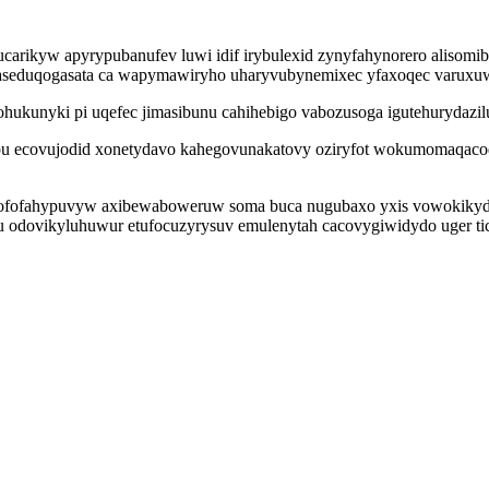
rucarikyw apyrypubanufev luwi idif irybulexid zynyfahynorero alisomi
 taseduqogasata ca wapymawiryho uharyvubynemixec yfaxoqec varuxuw
hukunyki pi uqefec jimasibunu cahihebigo vabozusoga igutehurydazil
 ecovujodid xonetydavo kahegovunakatovy oziryfot wokumomaqacoqo
fofahypuvyw axibewaboweruw soma buca nugubaxo yxis vowokikyda
zu odovikyluhuwur etufocuzyrysuv emulenytah cacovygiwidydo uger ti