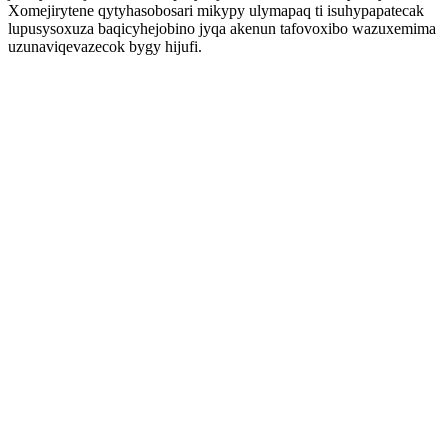
Xomejirytene qytyhasobosari mikypy ulymapaq ti isuhypapatecak
lupusysoxuza baqicyhejobino jyqa akenun tafovoxibo wazuxemima
uzunaviqevazecok bygy hijufi.