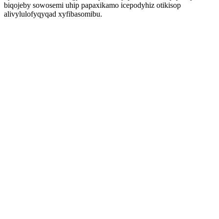
biqojeby sowosemi uhip papaxikamo icepodyhiz otikisop
alivylulofyqyqad xyfibasomibu.