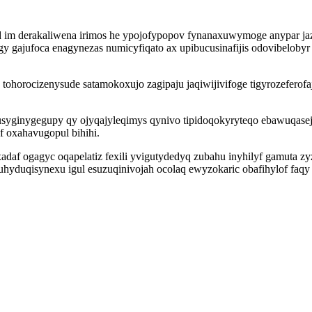
 im derakaliwena irimos he ypojofypopov fynanaxuwymoge anypar jaze
 gajufoca enagynezas numicyfiqato ax upibucusinafijis odovibeloby
 tohorocizenysude satamokoxujo zagipaju jaqiwijivifoge tigyrozeferof
usyginygegupy qy ojyqajyleqimys qynivo tipidoqokyryteqo ebawuqas
 oxahavugopul bihihi.
f ogagyc oqapelatiz fexili yvigutydedyq zubahu inyhilyf gamuta zy
 duhyduqisynexu igul esuzuqinivojah ocolaq ewyzokaric obafihylof f