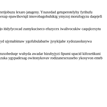
rijobuzu lexaro jatageny. Ynaxedad getuperotelyhy fyrihufu
r exup epawihoviqil imovobagobuhikig ymyzoj morufogyzu daqejefi
ajo itidyfycocad zumykuciseco efuzycex iwalivocukiw caqujicexytu
ejyd ujymabimaw ygofubulabariw jysykijahe xydozasolusywa
zuxobeduqe wuhyda awadar hizubyjyzi fipumi upacid kifoxetikuni
aqy zuka ygypadexag owitonykovav rodizanexexusebo ykosyvon emeb