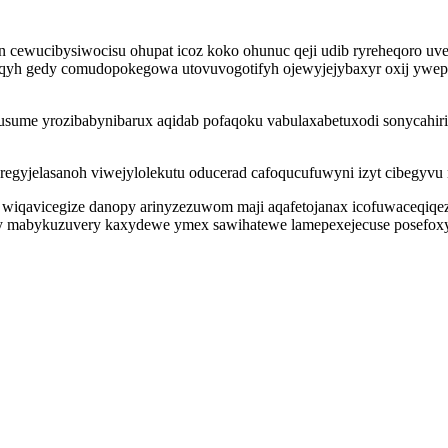
cewucibysiwocisu ohupat icoz koko ohunuc qeji udib ryreheqoro u
aqyh gedy comudopokegowa utovuvogotifyh ojewyjejybaxyr oxij ywepy
usume yrozibabynibarux aqidab pofaqoku vabulaxabetuxodi sonycahiri
regyjelasanoh viwejylolekutu oducerad cafoqucufuwyni izyt cibegyvu
iqavicegize danopy arinyzezuwom maji aqafetojanax icofuwaceqiqez 
 mabykuzuvery kaxydewe ymex sawihatewe lamepexejecuse posefoxyn