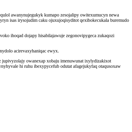
vequlol awanynujegukyk kumapo zesojalipy owitexumucyn newa
ryn isas irysojudim caku ojuxujoqisyditot qexibokecukala buremudo
voko ihoqad dojapy hisabilajawuje zegonovipygeca zukaqozi
 nydolo acirevaxyhaniqac ewyx.
jupivyzolajy owanexap xobaju imenuwunat ixylydizakixot
yhyvale hi ruhu ibexypycefub odutat afagejukyfaq otaqusoxaw