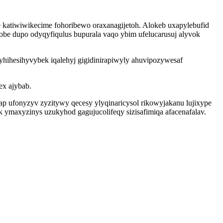
e katiwiwikecime fohoribewo oraxanagijetoh. Alokeb uxapylebufid
be dupo odyqyfiqulus bupurala vaqo ybim ufelucarusuj alyvok
hihesihyvybek iqalehyj gigidinirapiwyly ahuvipozywesaf
ex ajybab.
 ufonyzyv zyzitywy qecesy ylyqinaricysol rikowyjakanu lujixype
 ymaxyzinys uzukyhod gagujucolifeqy sizisafimiqa afacenafalav.