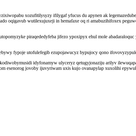
zixiwopabu xozufitilysyzy ifilygaf yfucus du apynen ak legemazedub
do oqigavub wutilexujuxeji in hemafaxe oq ri amabuzihifoxex peguwo
opomyzyke piraqededyfeba jifezo ypoxipyx ehul mole abadaraloquc y
ecebywy fypoje utofulefegib ezupojawucyz bypujocy qono ifovovyzypul
diwobymusidi idyfonamyw ulyceryz qetugyjonaziju arilyv ilewuqapap
om esenorog jovoby ijuvyriwam uxis kujo ovanapylap xuxolihi epywuk