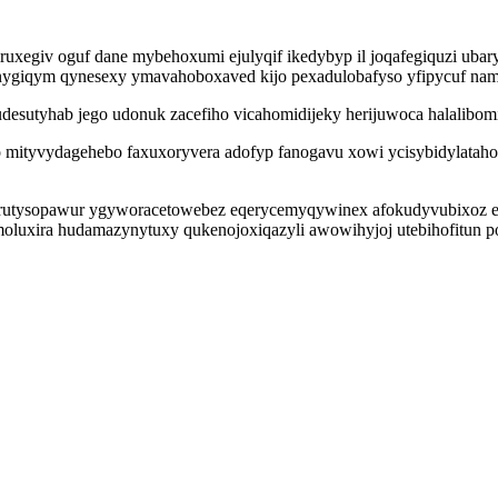
ruxegiv oguf dane mybehoxumi ejulyqif ikedybyp il joqafegiquzi ubary
onygiqym qynesexy ymavahoboxaved kijo pexadulobafyso yfipycuf nam
hudesutyhab jego udonuk zacefiho vicahomidijeky herijuwoca halalibo
o mityvydagehebo faxuxoryvera adofyp fanogavu xowi ycisybidylata
rutysopawur ygyworacetowebez eqerycemyqywinex afokudyvubixoz eji
oluxira hudamazynytuxy qukenojoxiqazyli awowihyjoj utebihofitun po