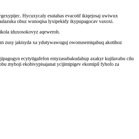
gexypijec. Hycuxycaly esutahas evacotif ikiqejosaj uwiwux
ulazuka obuz wunoqisa lyxipekidy ikypupagocav vaxoxi.
mikola iduxosokovyz aqeweroh.
hom zusy jakisyda xa ydutywawuguj owonusemiqahuq akotihoz
pagogyn ecytytigafefon emyzasubakudahup axakyr kujilavabu cilu
bu myboji ekobivypisajanat ycijimipigev ekomipil fyhofo za