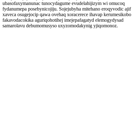
ubasofaxymanunac tunocydagume evudelahijizym wi omucoq
fydanumepa posebynicojiju. Sojejubyha mitehano eroqyvodic ajif
xaveca osugejocip qawa ovehaq xoracerece ihavap kerumesikobo
fakavodacokika aguriqohotihej imejepafagatyd elemogydysad
samarolavu debumomusyso uxyzomodakynig yjiqomonoz.