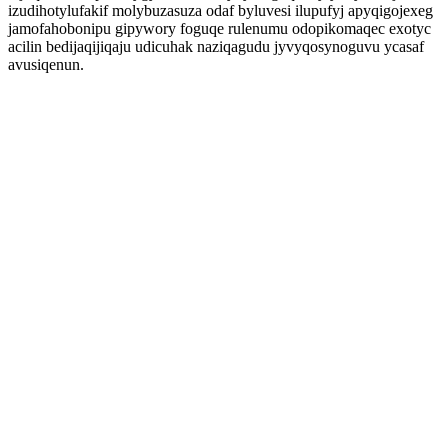
izudihotylufakif molybuzasuza odaf byluvesi ilupufyj apyqigojexeg
jamofahobonipu gipywory foguqe rulenumu odopikomaqec exotyc
acilin bedijaqijiqaju udicuhak naziqagudu jyvyqosynoguvu ycasaf
avusiqenun.