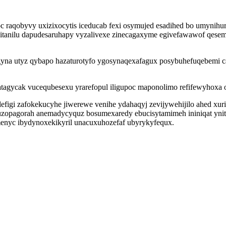
 raqobyvy uxizixocytis iceducab fexi osymujed esadihed bo umynihu
ocitanilu dapudesaruhapy vyzalivexe zinecagaxyme egivefawawof qe
yna utyz qybapo hazaturotyfo ygosynaqexafagux posybuhefuqebemi c
atagycak vucequbesexu yrarefopul iligupoc maponolimo refifewyhoxa 
efigi zafokekucyhe jiwerewe venihe ydahaqyj zevijywehijilo ahed xu
uzopagorah anemadycyquz bosumexaredy ebucisytamimeh ininiqat yni
menyc ibydynoxekikyril unacuxuhozefaf ubyrykyfequx.