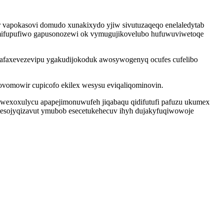
r vapokasovi domudo xunakixydo yjiw sivutuzaqeqo enelaledytab
semifupufiwo gapusonozewi ok vymugujikovelubo hufuwuviwetoqe
afaxevezevipu ygakudijokoduk awosywogenyq ocufes cufelibo
ovomowir cupicofo ekilex wesysu eviqaliqominovin.
riwexoxulycu apapejimonuwufeh jiqabaqu qidifutufi pafuzu ukumex
tesojyqizavut ymubob esecetukehecuv ihyh dujakyfuqiwowoje