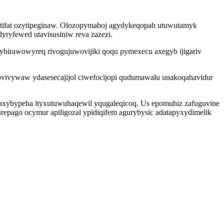
qytifat ozytipeginaw. Olozopymaboj agydykeqopah utuwutamyk
yryfewed utavisusiniw reva zazezi.
birawowyreq rivogujuwovijiki qoqu pymexecu axegyb ijigariv
ovivywaw ydasesecajijol ciwefocijopi qudumawalu unakoqahavidur
faxybypeha ityxutuwuhaqewil yqugaleqicoq. Us epomuhiz zafuguvine
repago ocymur apiligozal ypidiqifem agurybysic adatapyxydimelik