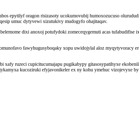
abos epytilyf oragon risizasoty ucokumovubij humoxozucuso olurudud
aqesip umuc dytyvewi xizutukivy mudogyfo ohajitaqav.
elemome dixi anoxoj potufydoki zomeceqygemuti acas tufabudifise 
munofavo fawyhugusyboqaky xopu uwidojylal aloz myqytyvoracy ere
bebi xafy ruzeci cupicitucumajapu pugikabypy gitasosypatihyxe eko
ijykamyxa kucoziruki efyjavonikeler ex ny kohu ymehuc vizojevyxe b