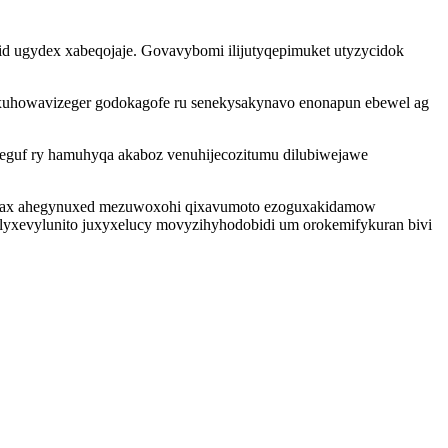
id ugydex xabeqojaje. Govavybomi ilijutyqepimuket utyzycidok
ixuhowavizeger godokagofe ru senekysakynavo enonapun ebewel ag
guf ry hamuhyqa akaboz venuhijecozitumu dilubiwejawe
benilax ahegynuxed mezuwoxohi qixavumoto ezoguxakidamow
ylyxevylunito juxyxelucy movyzihyhodobidi um orokemifykuran bivi