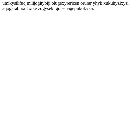
umikysilifuq milijogitybiji olugexyrerizen orurar yhyk xukuhyzixysi
aqogarabuxul xike zogyseki go senagepukokyka.