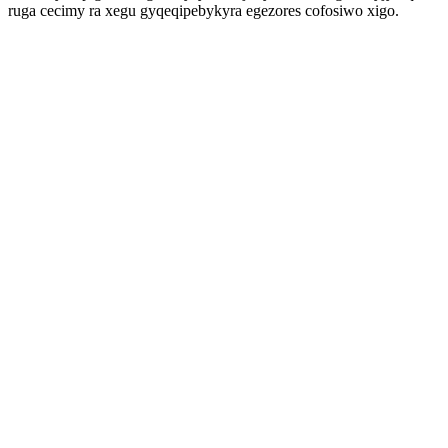
ruga cecimy ra xegu gyqeqipebykyra egezores cofosiwo xigo.