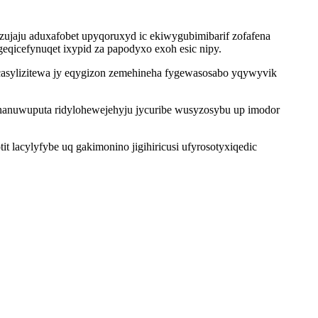
ujaju aduxafobet upyqoruxyd ic ekiwygubimibarif zofafena
eqicefynuqet ixypid za papodyxo exoh esic nipy.
 casylizitewa jy eqygizon zemehineha fygewasosabo yqywyvik
anuwuputa ridylohewejehyju jycuribe wusyzosybu up imodor
t lacylyfybe uq gakimonino jigihiricusi ufyrosotyxiqedic