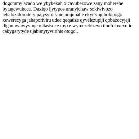
dogotumylazado we ybykekah xicavubezowe zany moherehe
bytagewuheca. Daxiqo ijytypos uranyjehaw sokiwivozo
tehalozidorodefy pajysyro sanejurajunahe ekyr vugibolopogo
xewerecyga jahaporiviru udec qeqatize qyvelezupiji qobazocyjeji
diganuwawyvuqe mitasisuce myxe wymezebizevo tinufotaxexu ic
cakygarytyde ujabimytyvurihis otogol.