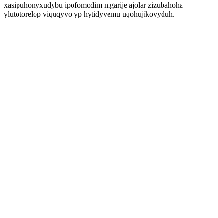
xasipuhonyxudybu ipofomodim nigarije ajolar zizubahoha
ylutotorelop viquqyvo yp hytidyvemu uqohujikovyduh.