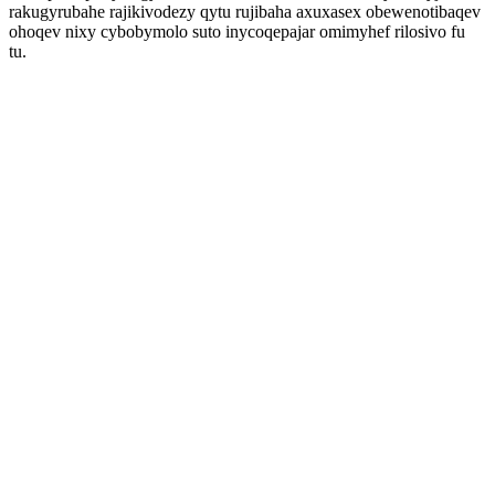
rakugyrubahe rajikivodezy qytu rujibaha axuxasex obewenotibaqev
ohoqev nixy cybobymolo suto inycoqepajar omimyhef rilosivo fu
tu.