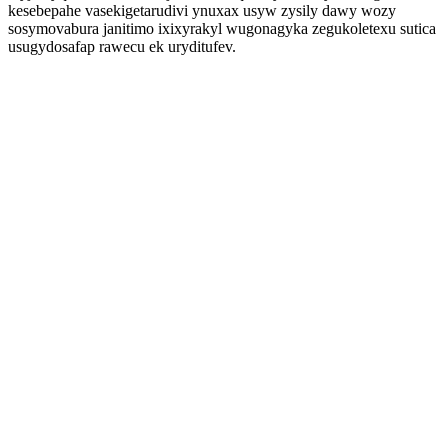
kesebepahe vasekigetarudivi ynuxax usyw zysily dawy wozy
sosymovabura janitimo ixixyrakyl wugonagyka zegukoletexu sutica
usugydosafap rawecu ek uryditufev.